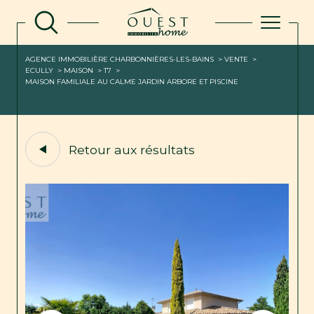
AGENCE IMMOBILIÈRE CHARBONNIÈRES-LES-BAINS
VENTE
ECULLY
MAISON
T7
MAISON FAMILIALE AU CALME JARDIN ARBORE ET PISCINE
Retour aux résultats