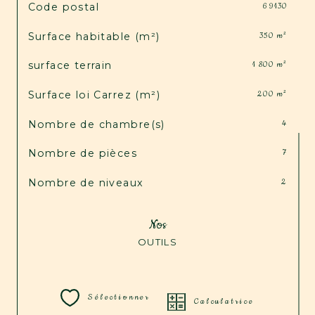
TRAD_SIROCCO_Caracteristique
Valeurs
Code postal
69130
Surface habitable (m²)
350 m²
surface terrain
1 800 m²
Surface loi Carrez (m²)
200 m²
Nombre de chambre(s)
4
Nombre de pièces
7
Nombre de niveaux
2
Nos
OUTILS
Sélectionner
Calculatrice