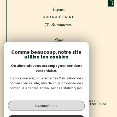
Espace
PROPRIÉTAIRE
Se connecter
Nous
ADHÉRONS
Comme beaucoup, notre site
utilise les cookies
On aimerait vous accompagner pendant
votre visite.
En poursuivant, vous acceptez l'utilisation des
cookies par ce site, afin de vous proposer des
contenus adaptés et réaliser des statistiques !
© 2026 | TOUS DROITS RÉSERVÉS | TRADUCTION POWERED BY GOOGLE |
NOS HONORAIRES
PLAN DU SITE
MENTIONS LÉGALES
ADMIN
NOS LIENS
PARAMÉTRER
POLITIQUE RGPD
COOKIES