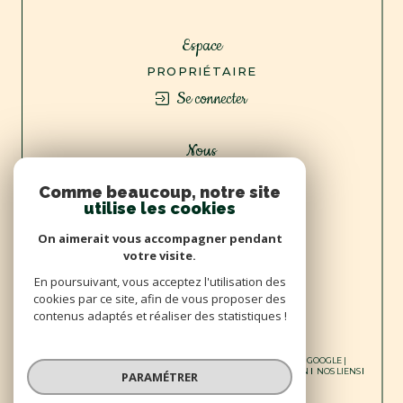
Espace
PROPRIÉTAIRE
Se connecter
Nous
ADHÉRONS
Comme beaucoup, notre site
utilise les cookies
On aimerait vous accompagner pendant
votre visite.
En poursuivant, vous acceptez l'utilisation des
cookies par ce site, afin de vous proposer des
contenus adaptés et réaliser des statistiques !
© 2026 | TOUS DROITS RÉSERVÉS | TRADUCTION POWERED BY GOOGLE |
NOS HONORAIRES
PLAN DU SITE
MENTIONS LÉGALES
ADMIN
NOS LIENS
PARAMÉTRER
POLITIQUE RGPD
COOKIES