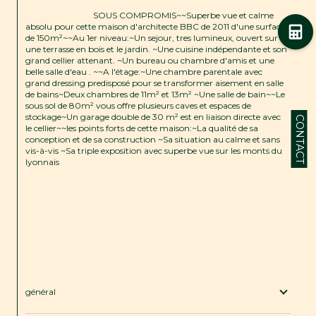
                                SOUS COMPROMIS~~Superbe vue et calme 
absolu pour cette maison d'architecte BBC de 2011 d'une surface 
de 150m²~~Au 1er niveau:~Un sejour, tres lumineux, ouvert sur 
une terrasse en bois et le jardin. ~Une cuisine indépendante et son 
grand cellier attenant. ~Un bureau ou chambre d'amis et une 
belle salle d'eau . ~~A l'étage:~Une chambre parentale avec 
grand dressing predisposé pour se transformer aisement en salle 
de bains~Deux chambres de 11m² et 13m² ~Une salle de bain~~Le 
sous sol de 80m² vous offre plusieurs caves et espaces de 
stockage~Un garage double de 30 m² est en liaison directe avec 
CONTACT
le cellier~~les points forts de cette maison:~La qualité de sa 
conception et de sa construction ~Sa situation au calme et sans 
vis-à-vis ~Sa triple exposition avec superbe vue sur les monts du 
lyonnais

général