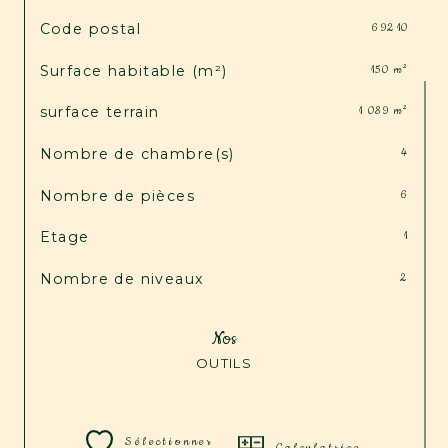
TRAD_SIROCCO_Caracteristique
Valeurs
Code postal
69210
Surface habitable (m²)
150 m²
surface terrain
1 089 m²
Nombre de chambre(s)
4
Nombre de pièces
6
Etage
1
Nombre de niveaux
2
Nos
OUTILS
Sélectionner
Calculatrice