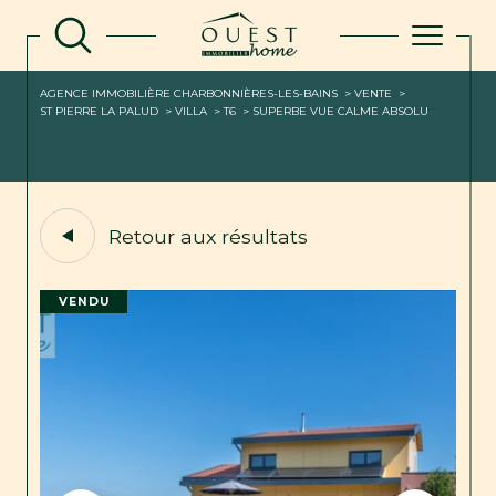
AGENCE IMMOBILIÈRE CHARBONNIÈRES-LES-BAINS
VENTE
ST PIERRE LA PALUD
VILLA
T6
SUPERBE VUE CALME ABSOLU
Retour aux résultats
VENDU