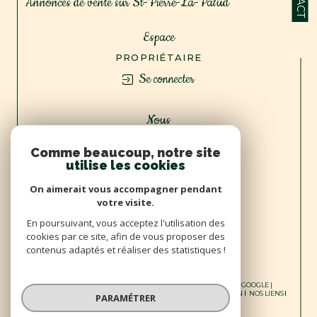
Annonces de vente sur St-Pierre-La-Palud
Espace
PROPRIÉTAIRE
Se connecter
Nous
ADHÉRONS
Comme beaucoup, notre site
utilise les cookies
On aimerait vous accompagner pendant
votre visite.
En poursuivant, vous acceptez l'utilisation des
cookies par ce site, afin de vous proposer des
contenus adaptés et réaliser des statistiques !
© 2026 | TOUS DROITS RÉSERVÉS | TRADUCTION POWERED BY GOOGLE |
NOS HONORAIRES
PLAN DU SITE
MENTIONS LÉGALES
ADMIN
NOS LIENS
PARAMÉTRER
POLITIQUE RGPD
COOKIES