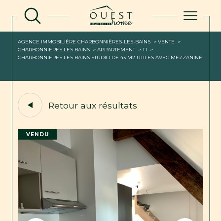
AGENCE IMMOBILIÈRE CHARBONNIÈRES-LES-BAINS
VENTE
CHARBONNIERES LES BAINS
APPARTEMENT
T1
CHARBONNIERES LES BAINS STUDIO DE 43 M2 UTILES AVEC MEZZANINE
Retour aux résultats
VENDU