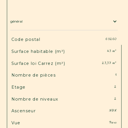
général
TRAD_SIROCCO_Caracteristique
Valeurs
Code postal
69260
Surface habitable (m²)
43 m²
Surface loi Carrez (m²)
23,37 m²
Nombre de pièces
1
Etage
2
Nombre de niveaux
2
Ascenseur
NON
Vue
Parc