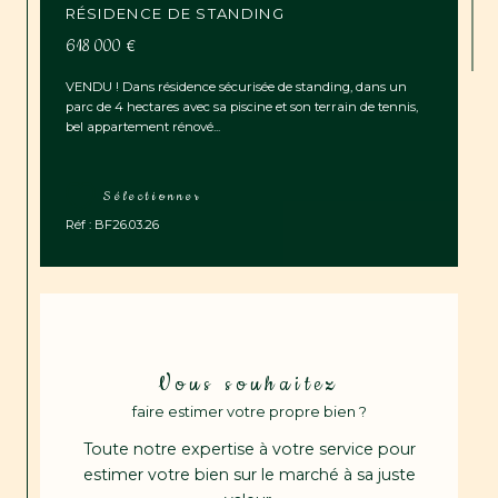
RÉSIDENCE DE STANDING
618 000 €
VENDU ! Dans résidence sécurisée de standing, dans un
parc de 4 hectares avec sa piscine et son terrain de tennis,
bel appartement rénové...
Sélectionner
Réf : BF26.03.26
Vous souhaitez
faire estimer votre propre bien ?
Toute notre expertise à votre service pour
estimer votre bien sur le marché à sa juste