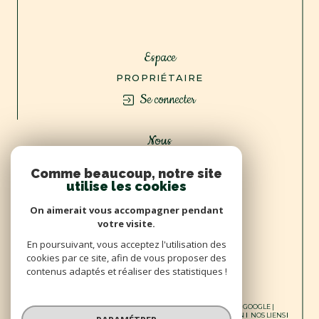
Espace
PROPRIÉTAIRE
Se connecter
Nous
ADHÉRONS
Comme beaucoup, notre site
utilise les cookies
On aimerait vous accompagner pendant
votre visite.
En poursuivant, vous acceptez l'utilisation des
cookies par ce site, afin de vous proposer des
contenus adaptés et réaliser des statistiques !
© 2026 | TOUS DROITS RÉSERVÉS | TRADUCTION POWERED BY GOOGLE |
NOS HONORAIRES
PLAN DU SITE
MENTIONS LÉGALES
ADMIN
NOS LIENS