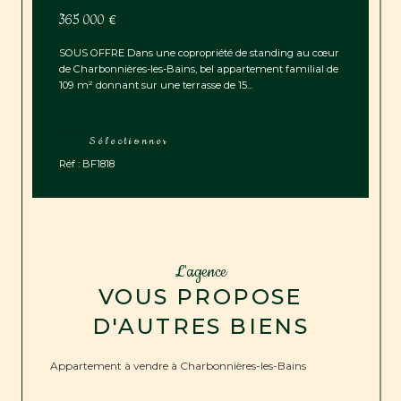
365 000 €
SOUS OFFRE Dans une copropriété de standing au cœur
de Charbonnières-les-Bains, bel appartement familial de
109 m² donnant sur une terrasse de 15...
Sélectionner
Réf : BF1818
L'agence
VOUS PROPOSE
D'AUTRES BIENS
Appartement à vendre à Charbonnières-les-Bains