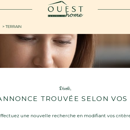
voir les
0
annonces
E
TERRAIN
imer
BUDGET
Désolé,
ANNONCE TROUVÉE SELON VOS 
ffectuez une nouvelle recherche en modifiant vos critèr