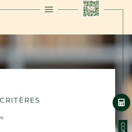
filtrer
Réinitialiser les filtres
CRITÈRES
es