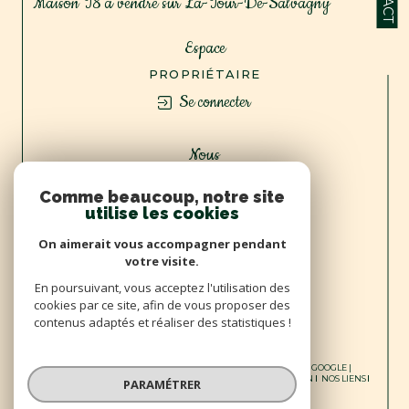
Maison T8 à vendre sur La-Tour-De-Salvagny
Espace
PROPRIÉTAIRE
Se connecter
Nous
ADHÉRONS
Comme beaucoup, notre site
utilise les cookies
On aimerait vous accompagner pendant
votre visite.
En poursuivant, vous acceptez l'utilisation des
cookies par ce site, afin de vous proposer des
contenus adaptés et réaliser des statistiques !
© 2026 | TOUS DROITS RÉSERVÉS | TRADUCTION POWERED BY GOOGLE |
NOS HONORAIRES
PLAN DU SITE
MENTIONS LÉGALES
ADMIN
NOS LIENS
PARAMÉTRER
POLITIQUE RGPD
COOKIES