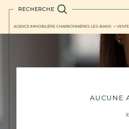
RECHERCHE
AGENCE IMMOBILIÈRE CHARBONNIÈRES-LES-BAINS
VENT
Acheter
Lo
de l'ancien
1
TYPE DE BIEN
de l'ancien
à l'a
du neuf
Maison
69280 - Marcy-l'Ét
de l'immo pro
AUCUNE 
E