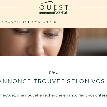
voir les
0
annonces
E
MARCY L ETOILE
MAISON
T6
uer
Estimer
1
LOCALISATION
BUDGET
nnée
oile
6 Pièces
Désolé,
ANNONCE TROUVÉE SELON VOS 
ffectuez une nouvelle recherche en modifiant vos critèr