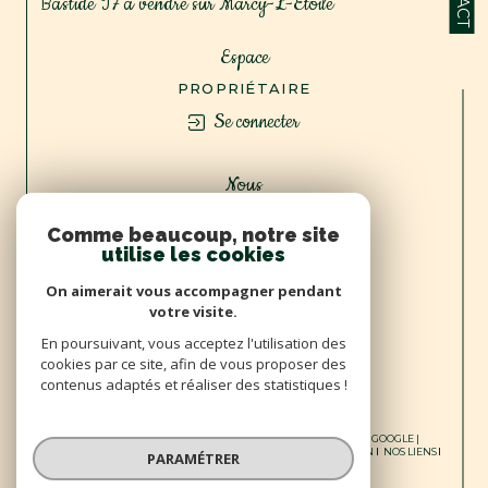
Bastide T7 à vendre sur Marcy-L-Etoile
Espace
PROPRIÉTAIRE
Se connecter
Nous
ADHÉRONS
Comme beaucoup, notre site
utilise les cookies
On aimerait vous accompagner pendant
votre visite.
En poursuivant, vous acceptez l'utilisation des
cookies par ce site, afin de vous proposer des
contenus adaptés et réaliser des statistiques !
© 2026 | TOUS DROITS RÉSERVÉS | TRADUCTION POWERED BY GOOGLE |
NOS HONORAIRES
PLAN DU SITE
MENTIONS LÉGALES
ADMIN
NOS LIENS
PARAMÉTRER
POLITIQUE RGPD
COOKIES