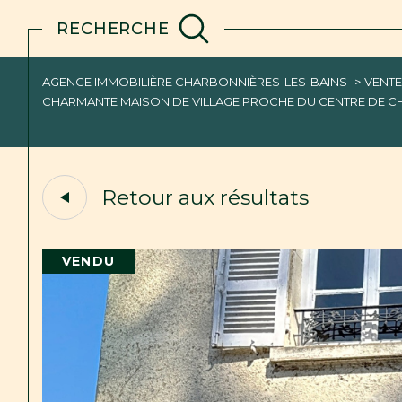
RECHERCHE
AGENCE IMMOBILIÈRE CHARBONNIÈRES-LES-BAINS
VENT
Acheter
Est
CHARMANTE MAISON DE VILLAGE PROCHE DU CENTRE DE C
de l'ancien
1
TYPE DE BIEN
de l'ancien
Retour aux résultats
du neuf
Maison
69260 - Charbonni
de l'immo pro
VENDU