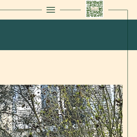
filtrer
Réinitialiser les
filtres