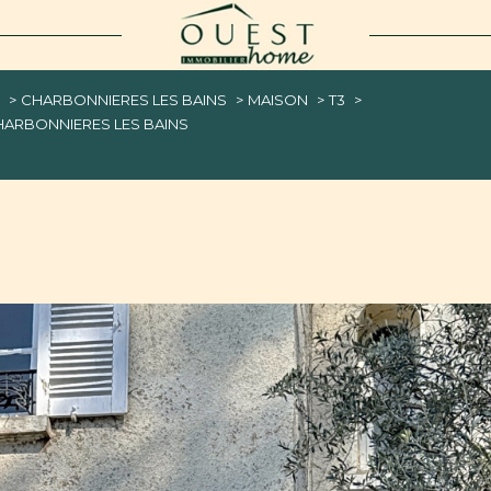
voir les
0
annonces
E
CHARBONNIERES LES BAINS
MAISON
T3
imer
HARBONNIERES LES BAINS
1
LOCALISATION
BUDGET
ères-les-Bains
3 Pièces