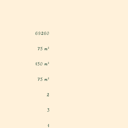
69260
75 m²
150 m²
75 m²
2
3
1